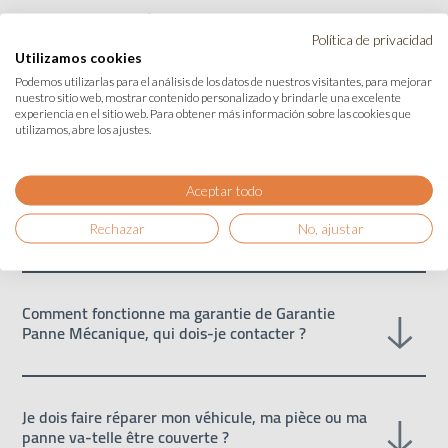
La main d’œuvre nécessaire au
Política de privacidad
remplacement des pièces défectueuses
Utilizamos cookies
garanties par le contrat selon le temps
Podemos utilizarlas para el análisis de los datos de nuestros visitantes, para mejorar
barème du constructeur est prise en
nuestro sitio web, mostrar contenido personalizado y brindarle una excelente
charge.
experiencia en el sitio web. Para obtener más información sobre las cookies que
utilizamos, abre los ajustes.
Aceptar todo
Qu’est-ce qu’une Garantie Panne Mécanique ?
Rechazar
No, ajustar
C’est un contrat d’assurance qui protège
Comment fonctionne ma garantie de Garantie
votre véhicule des pannes mécaniques,
Panne Mécanique, qui dois-je contacter ?
électriques et électroniques qu’il pourrait
rencontrer. Ainsi, en cas de panne, les
frais de réparation sont pris en charge par
En cas de panne mécanique en France,
Je dois faire réparer mon véhicule, ma pièce ou ma
Opteven qui les règle directement au
vous devez :
panne va-telle être couverte ?
réparateur.